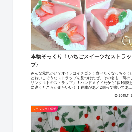
本物そっくり！いちごスイーツなストラッ
プ♪
みんな元気かい？オイラはイチゴン！食べたくなっちゃう
どおいしそうなストラップを見つけたぜ。その名も「苺の
リンタルトのストラップ」！ハンドメイドだから1個1個微
に違うところがまたいい！！在庫があと2個って書いてあ
たので、早い者勝ちのよ...
2015.11.
ファッション学部