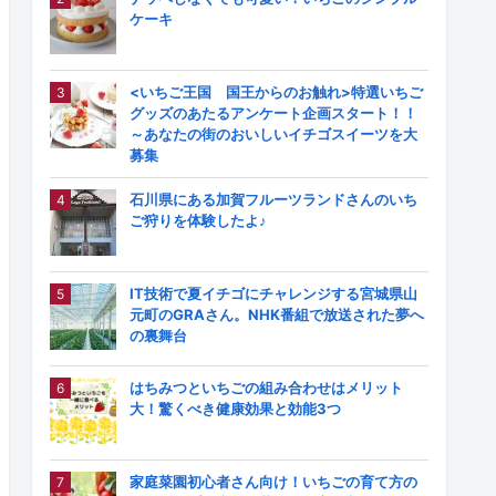
ケーキ
<いちご王国 国王からのお触れ>特選いちご
グッズのあたるアンケート企画スタート！！
～あなたの街のおいしいイチゴスイーツを大
募集
石川県にある加賀フルーツランドさんのいち
ご狩りを体験したよ♪
IT技術で夏イチゴにチャレンジする宮城県山
元町のGRAさん。NHK番組で放送された夢へ
の裏舞台
はちみつといちごの組み合わせはメリット
大！驚くべき健康効果と効能3つ
家庭菜園初心者さん向け！いちごの育て方の