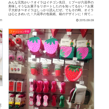
みんな元気かい？オイラはイチゴン先日、ミプーが六花亭の
美味しそうなお菓子をリポートしたのを知ってるかい？お菓
子大好き〜オイラはしっかり読んだぜ。でもその時、オイラ
は心ときめいた！六花亭の包装紙、箱のデザインに！何て愛
らしいお花たち…手作りの...
11
2015.09.09
ファッション学部
」
近
ピ