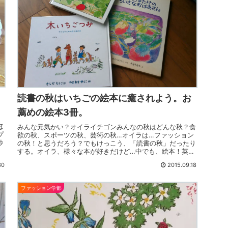
読書の秋はいちごの絵本に癒されよう。お
薦めの絵本3冊。
ほ
みんな元気かい？オイライチゴンみんなの秋はどんな秋？食
プ
欲の秋、スポーツの秋、芸術の秋…オイラは…ファッション
妙
の秋！と思うだろう？でもけっこう、「読書の秋」だったり
っ
する。オイラ、様々な本が好きだけど…中でも、絵本！英語
で “Picture b...
30
2015.09.18
ファッション学部