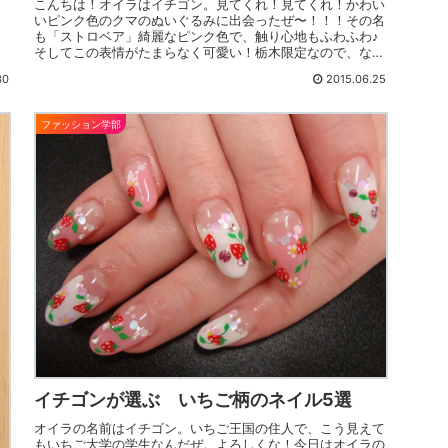
こんちは！オイラはイチゴン。見てくれ！見てくれ！かわい
いピンク色のクマのぬいぐるみに出会ったぜ〜！！！その名
も「ストロベア」綺麗なピンク色で、触り心地もふわふわ♪
そしてこの表情がたまらなく可愛い！栃木限定なので、なか
なか他の場所では手に入ら...
30
2015.06.25
ファッション学部
イチゴンが選ぶ いちご柄のネイル5選
オイラの名前はイチゴン。いちご王国の住人で、こう見えて
もいちご大学の学生なんだぜ。よろしくな！今日はオイラの