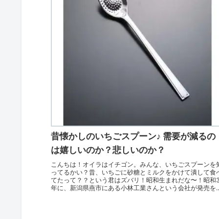
昔懐かしのいちごスプーン♪ 需要が減るの
は嬉しいのか？悲しいのか？
こんちは！オイラはイチゴン。みんな、いちごスプーンを
ってるかい？昔、いちごに砂糖とミルクをかけて潰して食
てたって？？という君はズバリ！昭和生まれだな〜！昭和3
年に、新潟県燕市にある小林工業さんという会社が発売を
始し、最盛期には年間5...