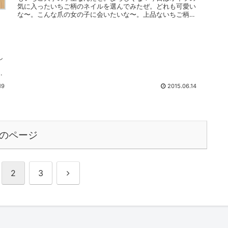
気に入ったいちご柄のネイルを選んでみたぜ。どれも可愛い
な〜。こんな爪の女の子に会いたいな〜。上品ないちご柄で
大人の女性にもGOOD！...
し
」
の
19
2015.06.14
のページ
次
2
3
へ