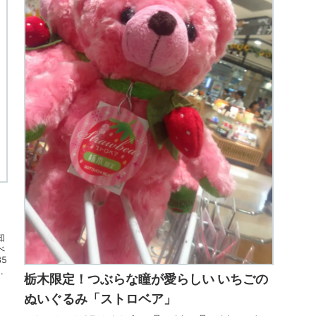
知
べ
5
開
栃木限定！つぶらな瞳が愛らしい いちごの
ぬいぐるみ「ストロベア」