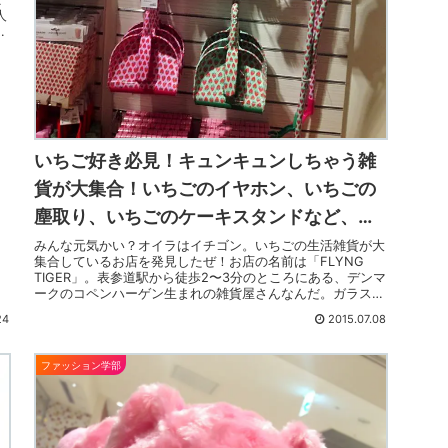
人
リ
いちご好き必見！キュンキュンしちゃう雑
貨が大集合！いちごのイヤホン、いちごの
塵取り、いちごのケーキスタンドなど、ど
れもお手頃な価格なのがうれしい！
みんな元気かい？オイラはイチゴン。いちごの生活雑貨が大
集合しているお店を発見したぜ！お店の名前は「FLYNG
TIGER」。表参道駅から徒歩2〜3分のところにある、デンマ
ークのコペンハーゲン生まれの雑貨屋さんなんだ。ガラス越
しにいちごグッズ...
24
2015.07.08
ファッション学部