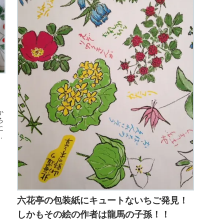
か
ろ
に
々
六花亭の包装紙にキュートないちご発見！
しかもその絵の作者は龍馬の子孫！！