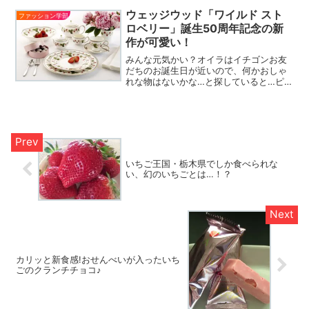
人向けにエプロン、鍋、...
ウェッジウッド「ワイルド スト
ファッション学部
ロベリー」誕生50周年記念の新
作が可愛い！
みんな元気かい？オイラはイチゴンお友
だちのお誕生日が近いので、何かおしゃ
れな物はないかな…と探していると…ピッ
タリなのを発見したぜ！いちごのデザイ
ンと言えば知る人ぞ知る、英国の老舗ウ
エッジウッドの「ワイルドストロベリ
ー」。その可憐な 野いち...
いちご王国・栃木県でしか食べられな
い、幻のいちごとは…！？
カリッと新食感!おせんべいが入ったいち
ごのクランチチョコ♪