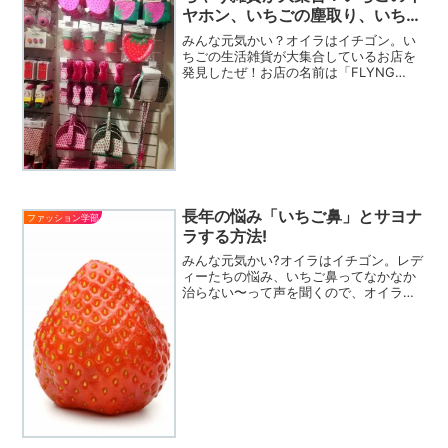
ヤホン、いちごの塵取り、いちご
のケーキスタンドなど、どれもお
みんな元気かい？オイラはイチゴン。い
手頃な価格なのがうれしい！
ちごの生活雑貨が大集合しているお店を
発見したぜ！お店の名前は「FLYNG
TIGER」。表参道駅から徒歩2〜3分のと
ころにある、デンマークのコペンハーゲ
ン生まれの雑貨屋さんなんだ。ガラス越
しにいちごグッズ...
長年の悩み「いちご鼻」とサヨナ
ファッション学部
ラする方法!
みんな元気かい?オイラはイチゴン。レデ
ィーたちの悩み、いちご鼻ってなかなか
治らない〜って声を聞くので、オイラが
改善方法をお教えしよう!あ、いちご鼻っ
ていうのは、鼻の毛穴に老廃物などが詰
まって酸化することで、黒く点々にな
る、正にいちごの種のよ...