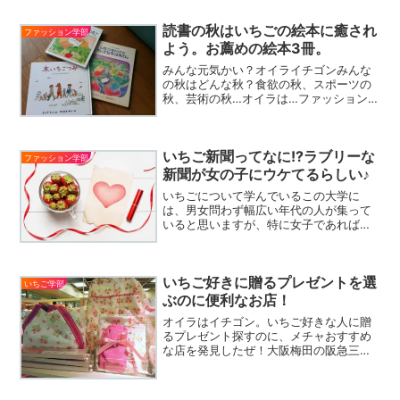
読書の秋はいちごの絵本に癒され
ファッション学部
よう。お薦めの絵本3冊。
みんな元気かい？オイライチゴンみんな
の秋はどんな秋？食欲の秋、スポーツの
秋、芸術の秋…オイラは…ファッションの
秋！と思うだろう？でもけっこう、「読
書の秋」だったりする。オイラ、様々な
本が好きだけど…中でも、絵本！英語で
いちご新聞ってなに!?ラブリーな
“Picture b...
ファッション学部
新聞が女の子にウケてるらしい♪
いちごについて学んでいるこの大学に
は、男女問わず幅広い年代の人が集って
いると思いますが、特に女子であれば一
度は見たことがある!もしくは買ったこと
がある!であろう「いちご新聞」について
ご紹介しましょう♪男性からすると、なん
いちご好きに贈るプレゼントを選
じゃそら?いちごの特...
いちご学部
ぶのに便利なお店！
オイラはイチゴン。いちご好きな人に贈
るプレゼント探すのに、メチャおすすめ
な店を発見したぜ！大阪梅田の阪急三番
街の地下1階にある「マザーガーデン」っ
ていうお店なんだ。見てくれよ！こんな
にいちごグッズがずらり！こちらは、大