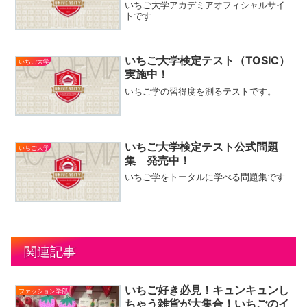
いちご大学アカデミアオフィシャルサイ
トです
いちご大学検定テスト（TOSIC）
いちご大学
実施中！
いちご学の習得度を測るテストです。
いちご大学検定テスト公式問題
いちご大学
集 発売中！
いちご学をトータルに学べる問題集です
関連記事
いちご好き必見！キュンキュンし
ファッション学部
ちゃう雑貨が大集合！いちごのイ