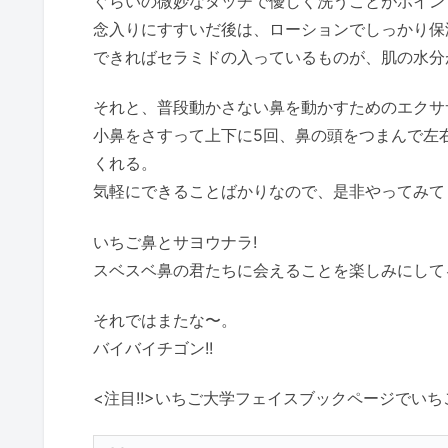
ぐらいの微妙なタッチで優しく洗うことがポイン
念入りにすすいだ後は、ローションでしっかり保
できればセラミドの入っているものが、肌の水分
それと、普段動かさない鼻を動かすためのエクサ
小鼻をさすって上下に5回、鼻の頭をつまんで左
くれる。
気軽にできることばかりなので、是非やってみて
いちご鼻とサヨウナラ!
スベスベ鼻の君たちに会えることを楽しみにして
それではまたな〜。
バイバイチゴン!!
<注目!!>いちご大学フェイスブックページでいち