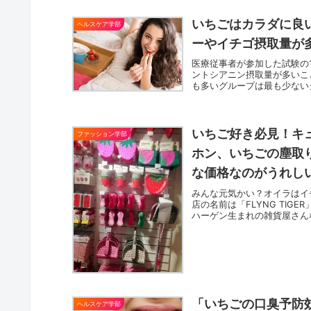
いちごはカラダに良
ヘルスケア学部
ーやイチゴ摂取量が
医療従事者が参加した試験の
ントシアニン摂取量が多いこ
も多いグループは最も少ないグ
いちご好き必見！キ
ファッション学部
ホン、いちごの塵取
な価格なのがうれし
みんな元気かい？オイラはイ
店の名前は「FLYNG TI
ハーゲン生まれの雑貨屋さんな
「いちごの口臭予防
ヘルスケア学部