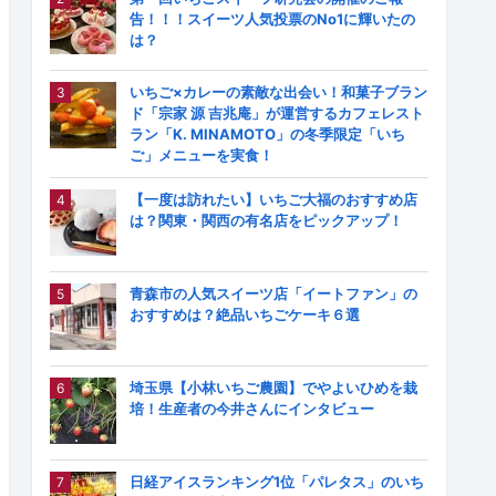
告！！！スイーツ人気投票のNo1に輝いたの
は？
いちご×カレーの素敵な出会い！和菓子ブラン
ド「宗家 源 吉兆庵」が運営するカフェレスト
ラン「K. MINAMOTO」の冬季限定「いち
ご」メニューを実食！
【一度は訪れたい】いちご大福のおすすめ店
は？関東・関西の有名店をピックアップ！
青森市の人気スイーツ店「イートファン」の
おすすめは？絶品いちごケーキ６選
埼玉県【小林いちご農園】でやよいひめを栽
培！生産者の今井さんにインタビュー
日経アイスランキング1位「パレタス」のいち