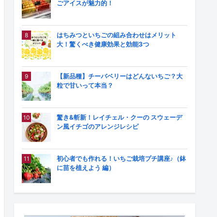
ごアイスが魅力的！
はちみつといちごの組み合わせはメリット
大！驚くべき健康効果と効能3つ
【新品種】チーバベリーはどんないちご？大
粒で甘いって本当？
驚き&斬新！レイチェル・クーの スウェーデ
ン風イチゴのアレンジレシピ
初心者でも作れる！いちご栽培プチ講座♪（鉢
に苗を植えよう 編）