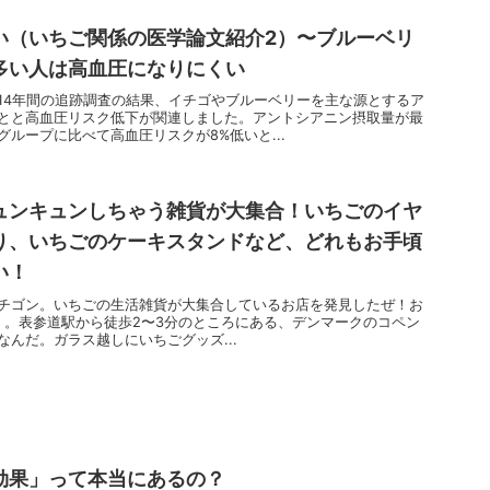
い（いちご関係の医学論文紹介2）〜ブルーベリ
多い人は高血圧になりにくい
14年間の追跡調査の結果、イチゴやブルーベリーを主な源とするア
とと高血圧リスク低下が関連しました。アントシアニン摂取量が最
ループに比べて高血圧リスクが8%低いと...
ュンキュンしちゃう雑貨が大集合！いちごのイヤ
り、いちごのケーキスタンドなど、どれもお手頃
い！
チゴン。いちごの生活雑貨が大集合しているお店を発見したぜ！お
GER」。表参道駅から徒歩2〜3分のところにある、デンマークのコペン
んだ。ガラス越しにいちごグッズ...
効果」って本当にあるの？