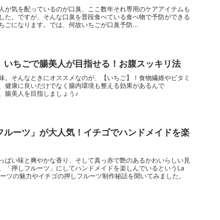
人が気を配っているのが口臭、ここ数年それ専用のケアアイテムも
した。ですが、そんな口臭を普段食べている食べ物で予防ができる
ちごになります。では、何故いちごが口臭予防...
】いちごで腸美人が目指せる！お腹スッキリ法
味。そんなときにオススメなのが、【いちご】！食物繊維やビタミ
、健康に良いだけでなく腸内環境も整える効果があるんで
、腸美人を目指しましょう♪
フルーツ」が大人気！イチゴでハンドメイドを楽
っぱい味と爽やかな香り、そして真っ赤で艶のあるかわいらしい見
、「押しフルーツ」にしてハンドメイドを楽しんでいるというLa
押しフルーツの魅力やイチゴの押しフルーツ制作秘話を聞いてみました。