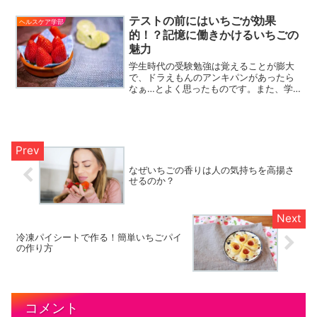
も同じぐらい大切です。今回はそんな美
味しいいちごの評価に関する論文を紹介
テストの前にはいちごが効果
ヘルスケア学部
します。そもそも科学的に...
的！？記憶に働きかけるいちごの
魅力
学生時代の受験勉強は覚えることが膨大
で、ドラえもんのアンキパンがあったら
なぁ…とよく思ったものです。また、学
生時代は得意だったけれど、年をとって
記憶力が低下してきたという人もいるの
では？そんな時は、いちごが効果的に働
いてくれるかもしれません...
なぜいちごの香りは人の気持ちを高揚さ
せるのか？
冷凍パイシートで作る！簡単いちごパイ
の作り方
コメント