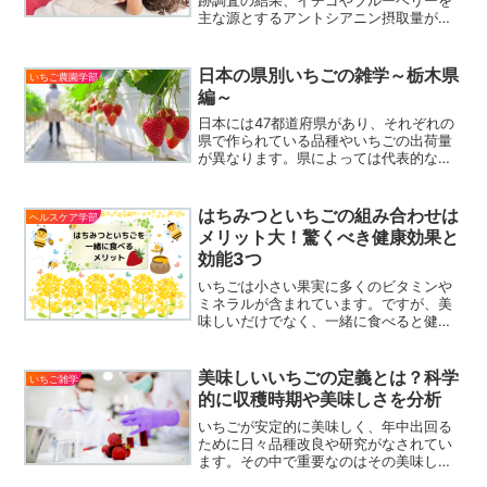
主な源とするアントシアニン摂取量が多
いことと高血圧リスク低下が関連しまし
た。アントシアニン摂取量が最も多いグ
ループは最も少ないグループに比べて高
日本の県別いちごの雑学～栃木県
いちご農園学部
血圧リスクが8%低いと...
編～
日本には47都道府県があり、それぞれの
県で作られている品種やいちごの出荷量
が異なります。県によっては代表的な品
種や栽培されている県のイチオシ秘密
等、エピソードがあります。今回は、栃
木県のいちごの品種や出荷量、雑学に関
はちみつといちごの組み合わせは
ヘルスケア学部
して紹介します。知るだけ...
メリット大！驚くべき健康効果と
効能3つ
いちごは小さい果実に多くのビタミンや
ミネラルが含まれています。ですが、美
味しいだけでなく、一緒に食べると健康
効果があがる相性の良い食べ物にはちみ
つがあります。今回は、何故はちみつと
いちごは一緒に食べると健康効果が良い
美味しいいちごの定義とは？科学
いちご雑学
のか？どういったときにお...
的に収穫時期や美味しさを分析
いちごが安定的に美味しく、年中出回る
ために日々品種改良や研究がなされてい
ます。その中で重要なのはその美味しさ
をどの様に評価し、基準を作っていくか