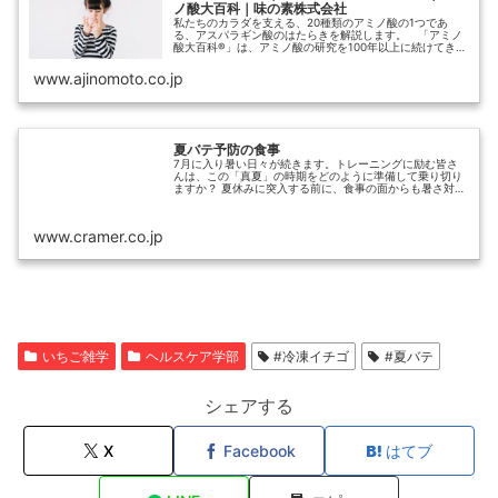
ノ酸大百科｜味の素株式会社
私たちのカラダを支える、20種類のアミノ酸の1つであ
る、アスパラギン酸のはたらきを解説します。 「アミノ
酸大百科®」は、アミノ酸の研究を100年以上に続けてきた
味の素グループがお届けするアミノ酸の総合情報サイトで
す。
www.ajinomoto.co.jp
夏バテ予防の食事
7月に入り暑い日々が続きます。トレーニングに励む皆さ
んは、この「真夏」の時期をどのように準備して乗り切り
ますか？ 夏休みに突入する前に、食事の面からも暑さ対策
をして挑みましょう！ 夏バテと熱中症の関係は？ 食欲が
わかない…
www.cramer.co.jp
いちご雑学
ヘルスケア学部
#冷凍イチゴ
#夏バテ
シェアする
X
Facebook
はてブ