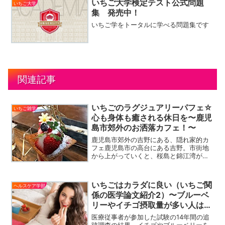
いちご大学検定テスト公式問題
いちご大学
集 発売中！
いちご学をトータルに学べる問題集です
関連記事
いちごのラグジュアリーパフェ☆
いちご雑学
心も身体も癒される休日を〜鹿児
島市郊外のお洒落カフェ！〜
鹿児島市郊外の吉野にある、隠れ家的カ
フェ鹿児島市の高台にある吉野。市街地
から上がっていくと、桜島と錦江湾が綺
麗に見渡せる吉野公園をはじめ、ちょっ
としたお出かけには最高のスポットで
す。昔ながらの広い畑やお庭のある一軒
いちごはカラダに良い（いちご関
ヘルスケア学部
家も多い中、市街地にも近く...
係の医学論文紹介2）〜ブルーベ
リーやイチゴ摂取量が多い人は高
血圧になりにくい
医療従事者が参加した試験の14年間の追
跡調査の結果、イチゴやブルーベリーを