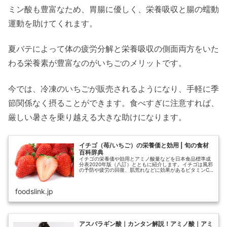
ミン酸も豊富なため、胃腸に優しく、栄養吸収と腸の蠕動
運動を助けてくれます。
夏バテによって体の疲労分解と栄養吸収の側面両方をいた
わる栄養素が豊富なのがいちごのメリットです。
今では、冷凍のいちごが販売されるようになり、手軽に季
節関係なく摂ることができます。食べすぎに注意すれば、
厳しい暑さを乗り越える大きな助けになります。
イチゴ（苺/いちご）の栄養価と効用 | 旬の食材
百科辞典
イチゴの栄養価や効用とアミノ酸量などを日本食品標準成
分表2020年版（八訂）とともに紹介します。イチゴは風邪
の予防や疲労の回復、肌荒れなどに効果があるビタミンC
の摂取に適しているといえます。「とよのか」が５４ｍ
ｇ、「さちのか」６８ｍｇ、そし...
foodslink.jp
アスパラギン酸｜カンタン解説！アミノ酸｜アミ