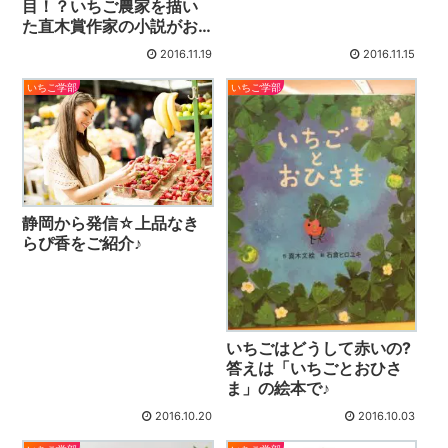
目！？いちご農家を描い
た直木賞作家の小説がお
もしろい！
2016.11.19
2016.11.15
いちご学部
いちご学部
静岡から発信☆上品なき
らぴ香をご紹介♪
いちごはどうして赤いの?
答えは「いちごとおひさ
ま」の絵本で♪
2016.10.20
2016.10.03