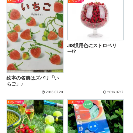
いちご学部
いちご学部
JIS慣用色にストロベリ
ー!?
絵本の名前はズバリ「い
ちご」♪
2016.07.20
2016.07.17
いちご学部
いちご学部