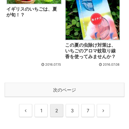
イギリスのいちごは、夏
が旬！？
この夏の虫除け対策は、
いちごのアロマ蚊取り線
香を使ってみませんか？
2016.07.15
2016.07.08
次のページ
前
次
1
2
3
7
へ
へ