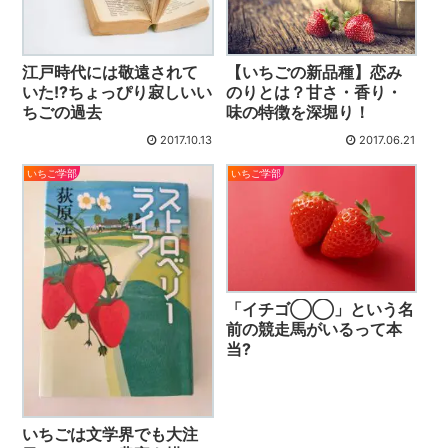
江戸時代には敬遠されて
【いちごの新品種】恋み
いた!?ちょっぴり寂しいい
のりとは？甘さ・香り・
ちごの過去
味の特徴を深堀り！
2017.10.13
2017.06.21
いちご学部
いちご学部
「イチゴ◯◯」という名
前の競走馬がいるって本
当?
いちごは文学界でも大注