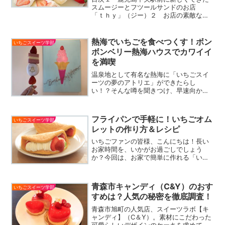
スムージーとフツールサンドのお店
「ｔｈｙ」（ジー）２ お店の素敵なコ
ンセプト３ 定番！いちごのスムージー
を頂きました♡１ 鹿児島中央駅前に新
しくできたスムージーとフツールサンド
熱海でいちごを食べつくす！ボン
いちごスイーツ学部
のお店2021年6月に鹿児...
ボンベリー熱海ハウスでカワイイ
を満喫
温泉地として有名な熱海に「いちごスイ
ーツの夢のアトリエ」ができたらし
い！？そんな噂を聞きつけ、早速向かっ
たのは2019年4月27日にオープンした
「いちごBonBonBERRY ATAMI
HOUSE.」。ビル1棟まるごといちごづく
フライパンで手軽に！いちごオム
いちごスイーツ学部
し！カワイイが詰まった夢のような空間
レットの作り方＆レシピ
です。
いちごファンの皆様、こんにちは！長い
お家時間を、いかがお過ごしでしょう
か？今回は、お家で簡単に作れる「いち
ごオムレット」をご紹介します。コンビ
ニやスーパーでも売っている、バナナボ
ートのいちごバージョン。一見難しそう
青森市キャンディ（C&Y）のおす
いちごスイーツ学部
に見えるオムレットですが、...
すめは？人気の秘密を徹底調査！
青森市旭町の人気店、スイーツラボ【キ
ャンディ】（C＆Y）。素材にこだわった
可愛らしいデザインのケーキを求めて、