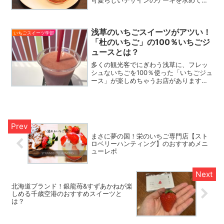
連日多くのお客様が訪れます。今回は、
キャンディの人気の秘密とケーキ作りへ
のこだわりのついてオーナーパティシエ
浅草のいちごスイーツがアツい！
の小倉さんに伺いました。
いちごスイーツ学部
「杜のいちご」の100％いちごジ
ュースとは？
多くの観光客でにぎわう浅草に、フレッ
シュないちごを100％使った「いちごジュ
ース」が楽しめちゃうお店があります。
水や添加物は不使用。行列必須の「杜の
いちご」で究極のスイーツを堪能してみ
ませんか？いちご好きなら悶絶する究極
の美味しさです！
まさに夢の国！栄のいちご専門店【スト
ロベリーハンティング】のおすすめメニ
ューレポ
北海道ブランド！銀龍苺&すずあかねが楽
しめる千歳空港のおすすめスイーツと
は？