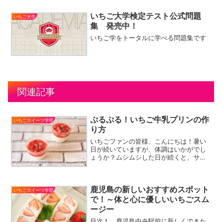
いちご大学検定テスト公式問題
いちご大学
集 発売中！
いちご学をトータルに学べる問題集です
関連記事
ぷるぷる！いちご牛乳プリンの作
いちごスイーツ学部
り方
いちごファンの皆様、こんにちは！暑い
日が続いていますが、体調はいかがでし
ょうか？ムシムシした日が続くと、サッ
パリ、口当たりの良い食べ物が欲しくな
りますよね。そこで今回は、のど越しの
良い「いちご牛乳プリン」のレシピをご
鹿児島の新しいおすすめスポット
紹介します！【ぷるぷる、...
いちごスイーツ学部
で！～体と心に優しいいちごスム
ージー
目次１ 鹿児島中央駅前に新しくできた