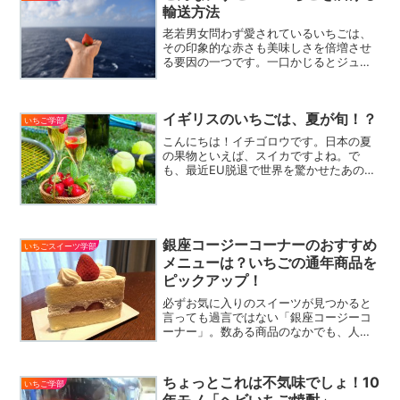
輸送方法
老若男女問わず愛されているいちごは、
その印象的な赤さも美味しさを倍増させ
る要因の一つです。一口かじるとジュー
シーな甘さが口いっぱいに広がります
が、皆さんもご存知のようにとっても繊
細な果実としても知られているんです。
イギリスのいちごは、夏が旬！？
店頭で吟味して買ったはずな...
いちご学部
こんにちは！イチゴロウです。日本の夏
の果物といえば、スイカですよね。で
も、最近EU脱退で世界を驚かせたあの
国・・・そう、イギリスでは、夏の果物
といえば、“いちご”なんだそうですよ！
初夏から夏にかけて、南のケント州や北
のスコットランド産のイチ...
銀座コージーコーナーのおすすめ
いちごスイーツ学部
メニューは？いちごの通年商品を
ピックアップ！
必ずお気に入りのスイーツが見つかると
言っても過言ではない「銀座コージーコ
ーナー」。数ある商品のなかでも、人気
の通年商品「いちごのショートケーキ」
の美味しさの秘密と、コージーコーナー
が多くの人に愛される理由について調べ
ちょっとこれは不気味でしょ！10
いちご学部
ました。
年モノ「ヘビいちご焼酎」