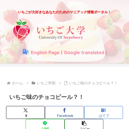
いちごが大好きなあなたのためのマニアック情報ポータル！
English Page ( Google translated )
ホーム
いちご学部
いちご味のチョコビール？！
いちご味のチョコビール？！
X
Facebook
はてブ
LINE
コピー