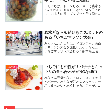
こんにちは。ドロンじゃ。今日は農家さ
んのお宅にお邪魔してきた。畑を手入れ
している人の顔にプツプツと所々腫れが
できていて、なにやらコットンに液体を
含ませて患部を塗っている。液体の瓶を
よく見ると、つぶつぶの不気味な物体
が…。なんじゃこりゃ〜って...
給水所ならぬ給いちごスポットの
いちご学部
ある「いちごマラソン大会」！
みんさんこんにちは。ドロンじゃ。面白
いマラソン大会を発見したぞ。なんと、
いちごマラソン大会じゃ！熊本県玉名市
横島で開催されているマラソン大会で、
今回で39回目。給水所ならぬ「給いち
ご」スポットを設けているというのが特
いちごにも相性が！バナナとキュ
徴じゃ。いちごは、地元産...
いちご学部
ウリの食べ合わせがNGな理由
みなさん元気かな。ドロンじゃ。イチゴ
とバナナ、みんなが好きなフルーツ。一
緒に食べたいと思うじゃろ。じゃが、ち
ょっと待った！実はこの組み合わせは消
化器官に負担がかかってしまうと言われ
てるんじゃ。というのは、甘いフルー
ツ、バナナが持つ酵素の働き...