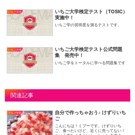
いちご大学検定テスト（TOSIC）
いちご大学
実施中！
いちご学の習得度を測るテストです。
いちご大学検定テスト公式問題
いちご大学
集 発売中！
いちご学をトータルに学べる問題集です
関連記事
自分で作っちゃおう♪ けずりいち
グルメ学部
ご
こんにちは！ミプーです。けずりいち
ご、食べたいけど、近くに売ってない！