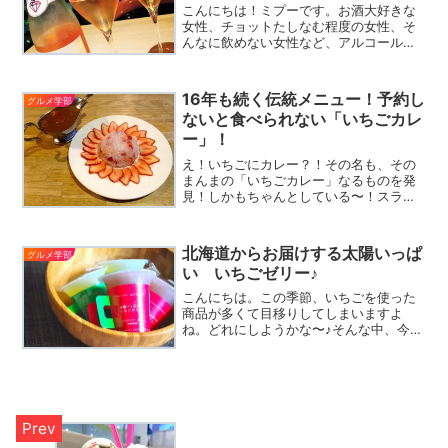
こんにちは！ミプーです。お酒大好きな
女性、チョットたしなむ程度の女性、そ
んなに飲めない女性など、アルコールに
強いかどうかは人それぞれですが、全員
に共通しているのは、とろけるような甘
い香りに乙女はうっとりするということ
16年も続く伝統メニュー！予約し
グルメ学部
です。特に好きなフルーツ...
ないと食べられない「いちごカレ
ー」！
え！いちごにカレー？！その名も、その
まんまの「いちごカレー」なるものを発
見！しかもちゃんとしている〜！スライ
スしたいちごに、いちごを混ぜ込んだご
飯、そしてカレールウには煮えたイチゴ
が！この素晴らしい発想のメニューを提
北海道からお届けする太陽いっぱ
グルメ学部
供しているのは、東京浅草...
い いちごゼリー♪
こんにちは。この季節、いちごを使った
商品が多くて目移りしてしまいますよ
ね。どれにしようかな〜♪そんな中、今回
ご紹介したいのが北海道の食材にこだわ
っている「もりもと」さん。看板商品の
ひとつ「太陽いっぱいシリーズ」のゼリ
ーはトマトやハスカップと...