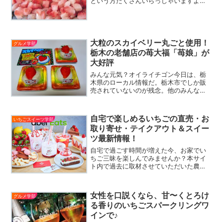
という方たくさんいらっしゃいますよ
ね！そういう時は自分で作っちゃいまし
ょう。方法は2パターンありますよ♪1.夏
いちごを購入して凍らせる方法夏だから
いちごが買えな〜い、と思...
大粒のスカイベリー丸ごと使用！
グルメ学部
栃木の老舗店の苺大福「苺娘」が
大好評
みんな元気？オイライチゴン今日は、栃
木県のローカル情報だ。栃木市でしか販
売されていないのが残念。他のみんなに
はごめんなさい。でも、お菓子の作り手
の気持ちを知って欲しくて投稿させても
らうぜ。栃木県栃木市の和菓子店「かの
自宅で楽しめるいちごの直売・お
いちごスイーツ学部
こ庵」（店主 福田和夫さ...
取り寄せ・テイクアウト＆スイー
ツ最新情報！
自宅で過ごす時間が増えた今、お家でい
ちご三昧を楽しんでみませんか？本サイ
ト内で過去に取材させていただいた農園
や飲食店の中には、テイクアウトやお取
り寄せなどのサービスを開始されたとこ
ろもあります。今回は自宅でいちごを楽
女性を口説くなら、甘〜くとろけ
グルメ学部
しめる様々なサービスにつ...
る香りのいちごスパークリングワ
インで♪