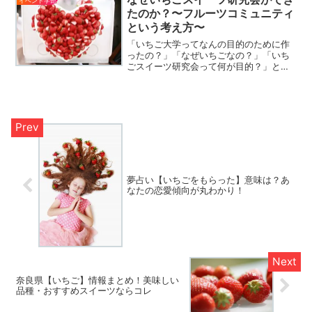
イベント学部
の？ということが分から...
たのか？〜フルーツコミュニティ
という考え方〜
「いちご大学ってなんの目的のために作
ったの？」「なぜいちごなの？」「いち
ごスイーツ研究会って何が目的？」と質
問される人があとを絶ちませんが、実は
まだ自分達でもよく分かっていませんと
いうのが答えです。でも、第一の理由に
このサイトを作っているメ...
夢占い【いちごをもらった】意味は？あ
なたの恋愛傾向が丸わかり！
奈良県【いちご】情報まとめ！美味しい
品種・おすすめスイーツならコレ