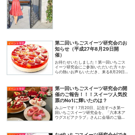
ルでは、いちごを使ったスイーツや雑貨
を提供するお店がなんと18店舗！いちご
大福やショートケ...
第二回いちごスイーツ研究会のお
イベント学部
知らせ（平成27年8月29日開
催）
お待たせいたしました！第一回いちごス
イーツ研究会にご参加いただいた方々か
らの熱いお声もいただき、来る8月29日
（土）「第二回いちごスイーツ研究会」
を開催することを決定いたしました！今
回は暑い夏にひんや〜り♪ いちごアイス
第一回いちごスイーツ研究会の開
イベント学部
の研究です！全国のお...
催のご報告！！！スイーツ人気投
票のNo1に輝いたのは？
みぷーです！7月20日、記念すべき第一
回いちごスイーツ研究会を、「六本木ア
ウグスビアクラブ」さんに会場のご協力
をいただき開催いたしました！今回はい
ちごとスイーツ好きの女子参加率が
100%！第一回目の開催ゆえ、どんな会な
なぜいちごスイーツ研究会ができ