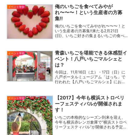
俺のいちごを食べてみやが
イベント学部
れ〜〜〜！という生産者の方募
集‼︎
俺のいちごを食べてみやがれ〜〜〜！と
いう生産者の方募集‼来たる2月21日
(日)、いちご好きの集まるいちごの食べ
比べパーティーを開催します。既に参加
申込みは満員御礼状態でキャンセル待ち
も出るほど人気でスゴイことになってい
青森いちごを堪能できる体感型イ
イベント学部
ます。当日は投票により...
ベント！八戸いちごマルシェと
は？
今回は、11月16日（土）・17日（日）に
八戸ポータルミュージアム「はっち」で
行われた【八戸いちごマルシェ】にお邪
魔しました。青森県東部に位置する八戸
市は、青森県内有数のいちごの産地とし
て知られています。しかし、2011年の東
【2017】今年も横浜ストロベリ
イベント学部
日本大震災で、...
ーフェスティバルが開催されま
す！
いちごの本格的なシーズン到来を迎え、
今年も横浜赤レンガ倉庫で“横浜ストロベ
リーフェスティバル”が開催される予定で
す。今年で5回目となるこのフェスティバ