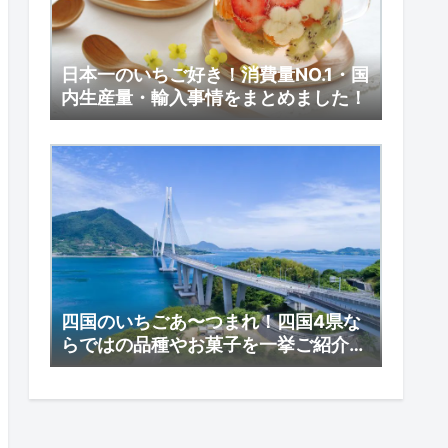
日本一のいちご好き！消費量NO.1・国
内生産量・輸入事情をまとめました！
四国のいちごあ〜つまれ！四国4県な
らではの品種やお菓子を一挙ご紹介し
ます