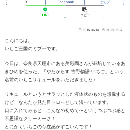
X
Facebook
はてブ
LINE
コピー
2015.06.14
2018.05.17
こんにちは。
いちご王国のミプ―です。
今日は、奈良県天理市にある美彩園さんが栽培しているあ
きひめを使った、「やたがらす 吉野物語 いちご」という
名前のいちごリキュールをいただきました♪
リキュールというとサラッとした液体状のものを想像する
けど、なんだか見た目トロっとして濁っています。
口に入れてみると、こんなの初めて〜というつぶつぶ感と
不思議なクリーミーさ！
とにかくいちごの存在感がすごいんです！