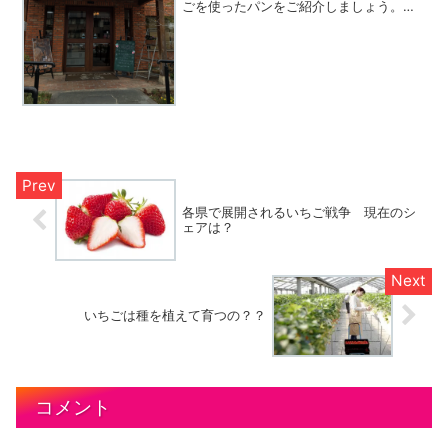
ごを使ったパンをご紹介しましょう。大
阪の吹田市に本店を構えるヒロコーヒー
は、創業1977年。今は関西兼の広い範囲
で出会うことができるこのお店は、店構
えも独特なレンガ造り...
各県で展開されるいちご戦争 現在のシ
ェアは？
いちごは種を植えて育つの？？
コメント