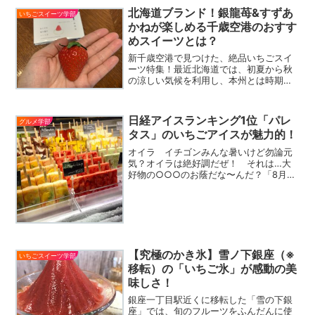
北海道ブランド！銀龍苺&すずあ
いちごスイーツ学部
かねが楽しめる千歳空港のおすす
めスイーツとは？
新千歳空港で見つけた、絶品いちごスイ
ーツ特集！最近北海道では、初夏から秋
の涼しい気候を利用し、本州とは時期を
ずらした形でのイチゴ栽培が盛んになっ
てきています。甘酸っぱさが魅力の北海
道産イチゴをたっぷり堪能できるお店を
日経アイスランキング1位「パレ
グルメ学部
ご紹介します。
タス」のいちごアイスが魅力的！
オイラ イチゴンみんな暑いけど勿論元
気？オイラは絶好調だぜ！ それは…大
好物の○○○のお蔭だな〜んだ？「8月29
日 土曜日」 と言えばきっと、ピント
くる人もいるだろうね…そう！いちご大
学第二回いちごスイーツ研究会！つま
り！正解は アイス！今...
【究極のかき氷】雪ノ下銀座（※
いちごスイーツ学部
移転）の「いちご氷」が感動の美
味しさ！
銀座一丁目駅近くに移転した「雪の下銀
座」では、旬のフルーツをふんだんに使