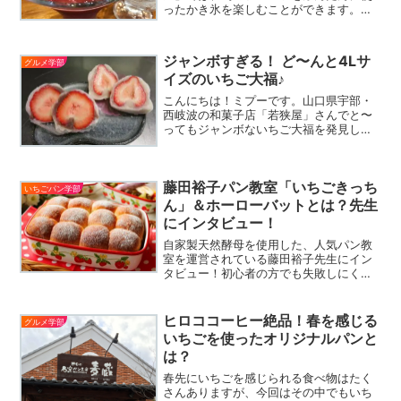
ったかき氷を楽しむことができます。し
かし、このかき氷。ただものではないん
です…！なんと、水を一切加えないフル
ーツ100％！生産方法や産地にもこだわっ
ジャンボすぎる！ ど〜んと4Lサ
グルメ学部
た、究極の一品です。
イズのいちご大福♪
こんにちは！ミプーです。山口県宇部・
西岐波の和菓子店「若狭屋」さんでと〜
ってもジャンボないちご大福を発見しま
した！なんと1粒38グラムを超える4Lサ
イズということです。昨年までは3Lサイ
ズのものを販売していたそうですが、今
藤田裕子パン教室「いちごきっち
年からは更に大きく...
いちごパン学部
ん」＆ホーローバットとは？先生
にインタビュー！
自家製天然酵母を使用した、人気パン教
室を運営されている藤田裕子先生にイン
タビュー！初心者の方でも失敗しにくい
パン教室「いちごきっちん」を始められ
たきっかけや、かわらしいいちご柄のホ
ーローバット開発についてもお話を伺い
ヒロココーヒー絶品！春を感じる
グルメ学部
ました。
いちごを使ったオリジナルパンと
は？
春先にいちごを感じられる食べ物はたく
さんありますが、今回はその中でもいち