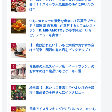
告！！！スイーツ人気投票のNo1に輝いたの
は？
いちご×カレーの素敵な出会い！和菓子ブラン
ド「宗家 源 吉兆庵」が運営するカフェレスト
ラン「K. MINAMOTO」の冬季限定「いち
ご」メニューを実食！
【一度は訪れたい】いちご大福のおすすめ店
は？関東・関西の有名店をピックアップ！
青森市の人気スイーツ店「イートファン」の
おすすめは？絶品いちごケーキ６選
埼玉県【小林いちご農園】でやよいひめを栽
培！生産者の今井さんにインタビュー
日経アイスランキング1位「パレタス」のいち