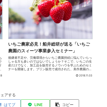
いちご農家必見！船井総研が送る「いちご
農園のスィーツ事業参入セミナー」
後継者不足や、労働環境からいちご農園持続に悩んていらっ
ち
しゃる方も多いのではないでしょうか？そこで、いちごの生
で
産だけでなく、加工品を販売するノウハウを学ぶためのセミ
す
ナーを開催します。プリン販売で成功された、美作農園の河
を
合さんをゲストにお迎えします。
。
28
2018.11.03
シェアする
はてブ
LINE
コピー