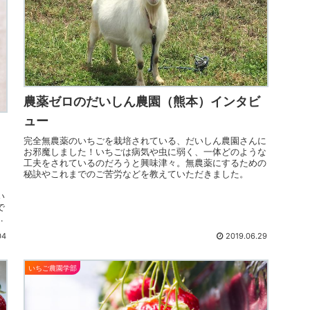
農薬ゼロのだいしん農園（熊本）インタビ
ュー
完全無農薬のいちごを栽培されている、だいしん農園さんに
お邪魔しました！いちごは病気や虫に弱く、一体どのような
工夫をされているのだろうと興味津々。無農薬にするための
秘訣やこれまでのご苦労などを教えていただきました。
リ
い
で
高
04
2019.06.29
いちご農園学部