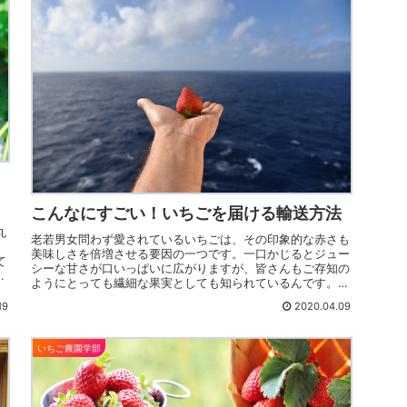
こんなにすごい！いちごを届ける輸送方法
丸
老若男女問わず愛されているいちごは、その印象的な赤さも
美味しさを倍増させる要因の一つです。一口かじるとジュー
て
シーな甘さが口いっぱいに広がりますが、皆さんもご存知の
ようにとっても繊細な果実としても知られているんです。店
頭で吟味して買ったはずな...
19
2020.04.09
いちご農園学部