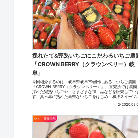
採れたて&完熟いちごにこだわるいちご農
「CROWN BERRY（クラウンベリー）岐
阜」
今回紹介するのは、岐阜県岐阜市岩田にある、いちご農園
「CROWN BERRY（クラウンベリー）」。直売所では農園
採れた完熟いちごや、さまざまな加工品などを販売してい
す。真っ赤に熟れた新鮮ないちごをはじめ、和洋スイーツ
焼き菓子、ジャムな...
2020.03.
いちご農園学部