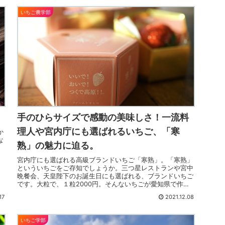
いちご農学部
手のひらサイズで感動の美味しさ！一流料
理人や宮内庁にも選ばれるいちご、「寒
か
な
熟」の魅力に迫る。
淡
宮内庁にも選ばれる高級ブランドいちご「寒熟」。「寒熟」
といういちごをご存知でしょうか。三つ星レストランや宮中
晩餐会、天皇陛下のお誕生日にも選ばれる、ブランドいちご
です。大粒で、１粒2000円。そんないちごが愛知県で作ら
れています。愛知県北部...
17
2021.12.08
いちご学部