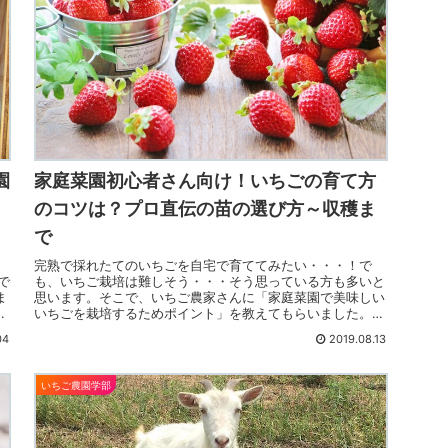
園
家庭菜園初心者さん向け！いちごの育て方
のコツは？プロ直伝の苗の選び方～収穫ま
で
完熟で採れたてのいちごを自宅で育ててみたい・・・！で
で
も、いちご栽培は難しそう・・・そう思っている方も多いと
ま
思います。そこで、いちご農家さんに「家庭菜園で美味しい
、
いちごを栽培するためポイント」を教えてもらいました。苗
の選び方から栽培方法のコツもご紹介します！
04
2019.08.13
いちご農園学部