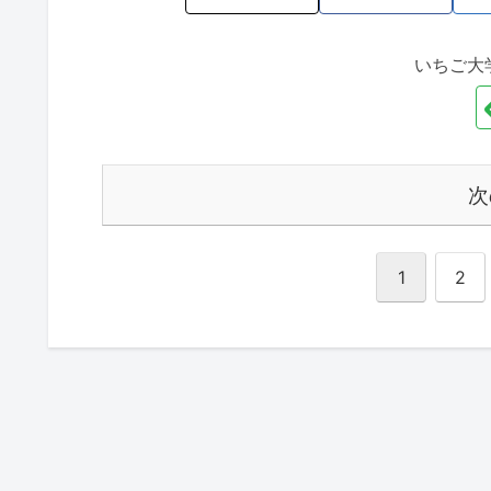
いちご大
次
1
2