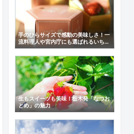
手のひらサイズで感動の美味しさ！一
流料理人や宮内庁にも選ばれるいち
ご、「寒熟」の魅力に迫る。
生もスイーツも美味！栃木発「なつお
とめ」の魅力