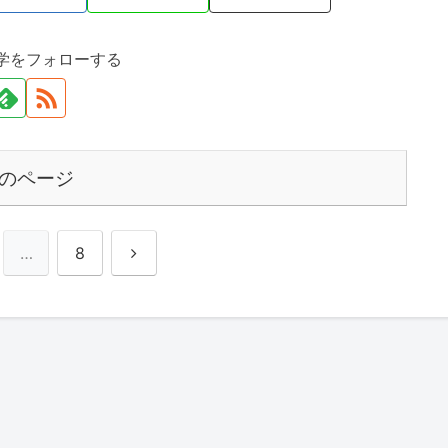
学をフォローする
のページ
次
…
8
へ