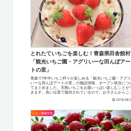
とれたていちごを楽しむ！青森県田舎館村
「観光いちご園・アグリいーな田んぼアー
トの里」
青森で1年中いちご狩りが楽しめる「観光いちご園・アグ
いーな田んぼアートの里」の施設情報、オープン状況につ
てまとめました。完熟いちごをお腹いっぱい楽しむことが
きます。高い位置で栽培されているので、お子さんからご
齢の方にもおすすめですよ。
2019.08.
いちご農園学部