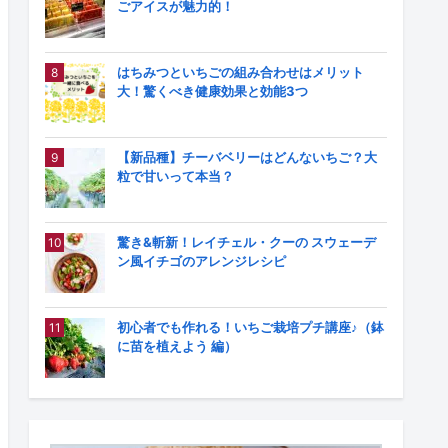
ごアイスが魅力的！
はちみつといちごの組み合わせはメリット
大！驚くべき健康効果と効能3つ
【新品種】チーバベリーはどんないちご？大
粒で甘いって本当？
驚き&斬新！レイチェル・クーの スウェーデ
ン風イチゴのアレンジレシピ
初心者でも作れる！いちご栽培プチ講座♪（鉢
に苗を植えよう 編）