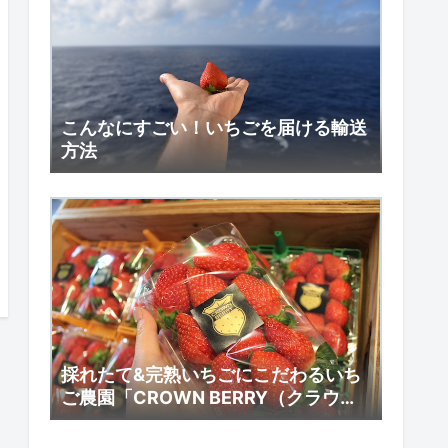
こんなにすごい！いちごを届ける輸送
方法
採れたて&完熟いちごにこだわるいち
ご農園「CROWN BERRY（クラウン
ベリー）岐阜」