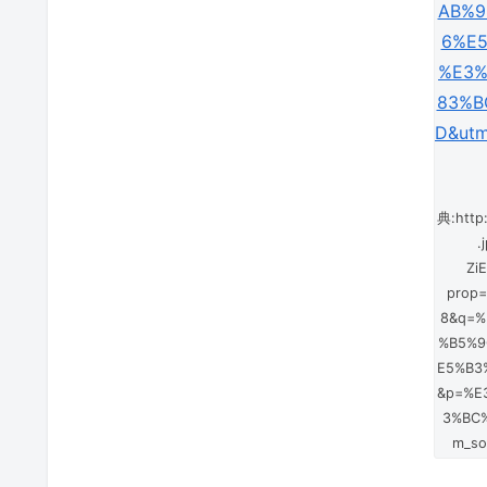
典:http:
.
Zi
prop=
8&q=%
%B5%9
E5%B3
&p=%E
3%BC
m_so