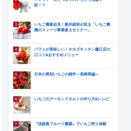
防！？
いちご農家必見！船井総研が送る「いちご農
園のスィーツ事業参入セミナー」
パフェが美味しい！キチズキッチン藤江店の
口コミ&おすすめメニュー
日本の県別いちごの雑学～長崎県編～
いちごのアーモンドタルトの作り方&レシピ
『淡路島フルーツ農園』でいちご狩り体験