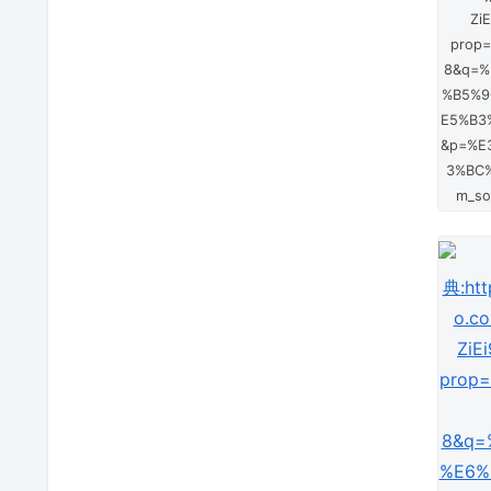
Zi
prop=
8&q=%
%B5%9
E5%B3
&p=%E
3%BC
m_so