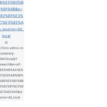
出
//loco.yahoo.co
jp/place/g-
Ei9ACbvqQ/?
search&ei=utf-
E6%A8%AA%E6
C%E9%AB%98%
%B6%E5%B1%8B
3%82%B1%E3%8
%E3%82%AD&ut
urce=dd_local