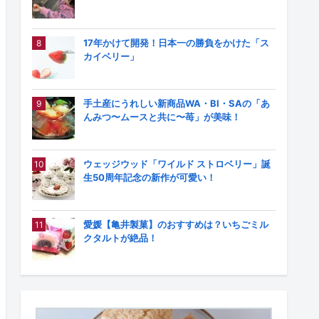
17年かけて開発！日本一の勝負をかけた「ス
カイベリー」
手土産にうれしい新商品WA・BI・SAの「あ
んみつ〜ムースと共に〜苺」が美味！
ウェッジウッド「ワイルド ストロベリー」誕
生50周年記念の新作が可愛い！
愛媛【亀井製菓】のおすすめは？いちごミル
クタルトが絶品！