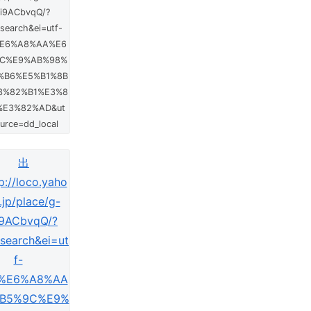
Ei9ACbvqQ/?
search&ei=utf-
E6%A8%AA%E6
C%E9%AB%98%
%B6%E5%B1%8B
3%82%B1%E3%8
%E3%82%AD&ut
urce=dd_local