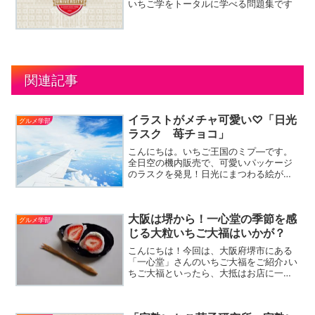
いちご学をトータルに学べる問題集です
関連記事
イラストがメチャ可愛い♡「日光
グルメ学部
ラスク 苺チョコ」
こんにちは。いちご王国のミプ―です。
全日空の機内販売で、可愛いパッケージ
のラスクを発見！日光にまつわる絵がた
くさん書いてあります。箱を開けてみる
と、またもや可愛いパッケージが出てき
ました♪なんだか開けるのがもったいない
大阪は堺から！一心堂の季節を感
ですね！中身は苺チョコ...
グルメ学部
じる大粒いちご大福はいかが？
こんにちは！今回は、大阪府堺市にある
「一心堂」さんのいちご大福をご紹介♪い
ちご大福といったら、大抵はお店に一種
類だけですよね。でも、ここのお店は違
うんです。いちごを包む餡の種類が多
く、白餡や黒餡、そして練乳クリームな