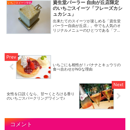
資生堂パーラー 自由が丘店限定
いちごスイーツ学部
のいちごスイーツ「フレーズカシ
ュカシュ」
出来たてのスイーツが楽しめる「資生堂
パーラー自由が丘店」。中でも人気のオ
リジナルメニューのひとつである「フレ
ーズカシュカシュ」は、イチゴをまるご
と一個使った自由が丘店限定のケーキ。
「イチゴのかくれんぼ」という意味の愛
らしいケーキについて、早速取材してき
ました。
いちごにも相性が！バナナとキュウリの
食べ合わせがNGな理由
女性を口説くなら、甘〜くとろける香り
のいちごスパークリングワインで♪
コメント