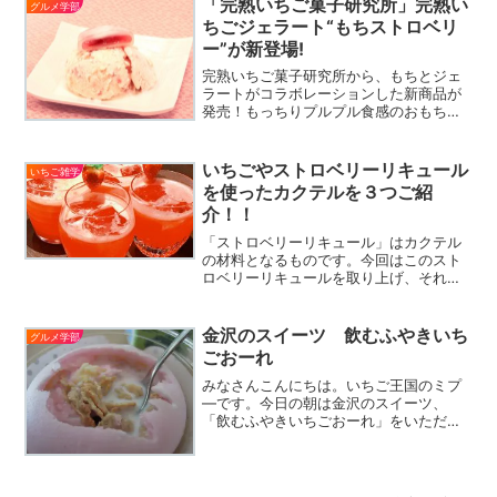
「完熟いちご菓子研究所」完熟い
んて変わったものも。その...
グルメ学部
ちごジェラート“もちストロベリ
ー”が新登場!
完熟いちご菓子研究所から、もちとジェ
ラートがコラボレーションした新商品が
発売！もっちりプルプル食感のおもち
を、フレッシュないちごがたっぷりのジ
ェラートにトッピング。素材のおいしさ
にとことんこだわった、贅沢な味わいが
いちごやストロベリーリキュール
いちご雑学
堪能できます。
を使ったカクテルを３つご紹
介！！
「ストロベリーリキュール」はカクテル
の材料となるものです。今回はこのスト
ロベリーリキュールを取り上げ、それを
使ったカクテルを3つ紹介していきます
（最後に1つ、本物のいちごを使ったカク
テルも紹介します）ストロベリーリキュ
金沢のスイーツ 飲むふやきいち
グルメ学部
ールさえあれば簡単！ ...
ごおーれ
みなさんこんにちは。いちご王国のミプ
―です。今日の朝は金沢のスイーツ、
「飲むふやきいちごおーれ」をいただき
ました♪スイーツといっても、朝食べるの
に最適な一品なんですよ！ふ焼きででき
たカップの中に玄米フレークが入ってい
るので、鉄分も補給できる...