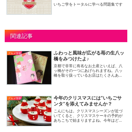
いちご学をトータルに学べる問題集です
関連記事
ふわっと風味が広がる苺の生八ッ
グルメ学部
橋をみつけたよ♪
京都で非常に有名なお土産といえば、八
ッ橋がその一つにあげられますね。八ッ
橋を取り扱っているお店はたくさんあり
ますが、今回は「夕子」の名称で有名な
井筒八ッ橋本舗さんをご紹介します。創
業1805年、今から200 年以上前に祇園か
らその歴史が始ま...
今年のクリスマスには“いちごサ
グルメ学部
ンタ”を添えてみませんか？
こんにちは。クリスマスシーズンが近づ
いてくると、クリスマスケーキの予約が
あちこちで始まりますよね。今年はどこ
のケーキにしようかな〜と悩んでいるの
であれば、シンプルなケーキに“いちごサ