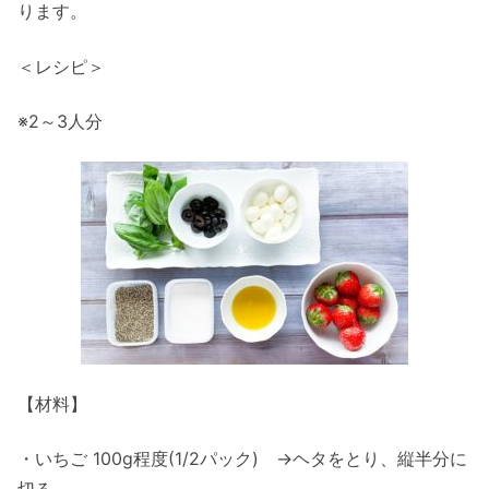
ります。
＜レシピ＞
※2～3人分
【材料】
・いちご 100g程度(1/2パック) →ヘタをとり、縦半分に