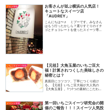
ンタ”の飾りつけはいかがでしょうか？作
お客さんが並ぶ横浜の人気店！
り方はとっても簡単！...
グルメ学部
キュートなスイーツ店
「AUDREY」
こんにちは〜♬ ミプーです。みなさん
はもう行ったかしら？選りすぐりのイチ
ゴとチョコレートを使ったスイーツ専門
店「AUDREY」（オードリー）。横浜高
島屋でNo.1の人気店で、朝にはいつもお
客さんが並んでるんですよ♪最近はどこの
お菓子屋さん、...
【元祖】大角玉屋のいちご豆大
いちごスイーツ学部
福！計算されつくした美味しさの
秘密とは？
真面目にコツコツ、丁寧につくり続け
る。【元祖】いちご豆大福が大人気の
【大角玉屋】。1つ1つの素材にこだわ
り、本物の味を追求したお菓子はどれも
絶品。今回は、大角玉屋の歴史と美味し
さの秘密について、三代目の大角和平さ
第一回いちごスイーツ研究会の開
イベント学部
んに伺いました。
催のご報告！！！スイーツ人気投