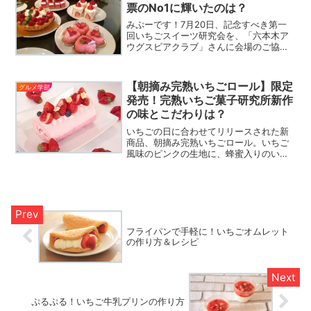
票のNo1に輝いたのは？
みぷーです！7月20日、記念すべき第一
回いちごスイーツ研究会を、「六本木ア
ウグスビアクラブ」さんに会場のご協力
をいただき開催いたしました！今回はい
ちごとスイーツ好きの女子参加率が
100%！第一回目の開催ゆえ、どんな会な
【朝摘み完熟いちごロール】限定
グルメ学部
の？ということが分から...
発売！完熟いちご菓子研究所新作
の味とこだわりは？
いちごの日に合わせてリリースされた新
商品、朝摘み完熟いちごロール。いちご
風味のピンクの生地に、蜂蜜入りのいち
ごクリームと生のいちご、そしていちご
ソースが入っている朝摘み完熟いちごロ
ールは、見た目にも華やかなのでお祝い
の席やみんなで集まったときにも喜ばれ
そうです。
フライパンで手軽に！いちごオムレット
の作り方＆レシピ
ぷるぷる！いちご牛乳プリンの作り方