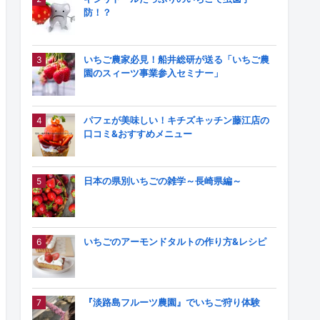
防！？
いちご農家必見！船井総研が送る「いちご農
園のスィーツ事業参入セミナー」
パフェが美味しい！キチズキッチン藤江店の
口コミ&おすすめメニュー
日本の県別いちごの雑学～長崎県編～
いちごのアーモンドタルトの作り方&レシピ
『淡路島フルーツ農園』でいちご狩り体験