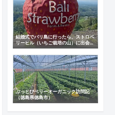
結婚式でバリ島に行ったら、ストロベ
リーヒル（いちご栽培の山）に出会え
た！
ぶっとびベリーオーガニック訪問記
（徳島県徳島市）