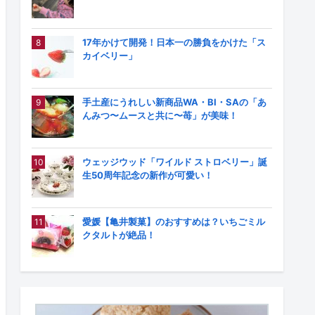
17年かけて開発！日本一の勝負をかけた「ス
カイベリー」
手土産にうれしい新商品WA・BI・SAの「あ
んみつ〜ムースと共に〜苺」が美味！
ウェッジウッド「ワイルド ストロベリー」誕
生50周年記念の新作が可愛い！
愛媛【亀井製菓】のおすすめは？いちごミル
クタルトが絶品！