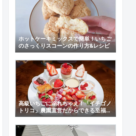
ホットケーキミックスで簡単！いちご
のさっくりスコーンの作り方&レシピ
高級いちごに溺れちゃえ！「イチゴノ
トリコ」農園直営だからできる至福の
いちご尽くし（栃木県鹿沼市）