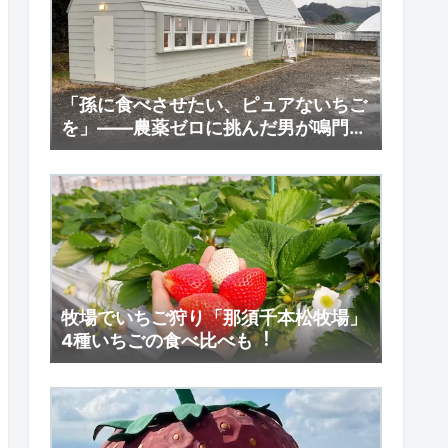
「孫に食べさせたい、ピュアないちご
を」――農薬ゼロに挑んだ男が鳴門に
起こす“地方創生”のいちご革命
牧場でいちご狩り「那須千本松牧場」
4種いちごの⾷べ⽐べも︕