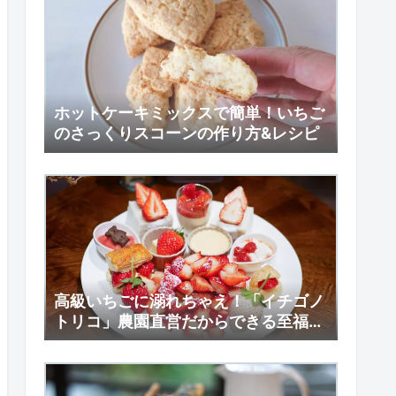
ホットケーキミックスで簡単！いちご
のさっくりスコーンの作り方&レシピ
高級いちごに溺れちゃえ！「イチゴノ
トリコ」農園直営だからできる至福の
いちご尽くし（栃木県鹿沼市）