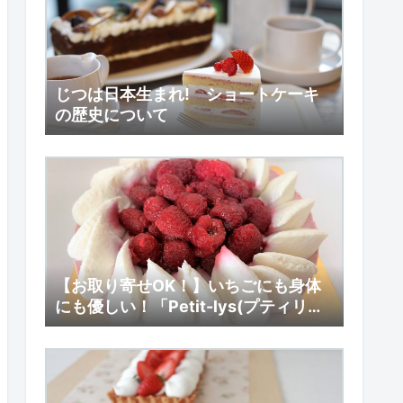
じつは日本生まれ! ショートケーキ
の歴史について
【お取り寄せOK！】いちごにも身体
にも優しい！「Petit-lys(プティリ
ス)」のロースイーツ 【ローベリーベ
ーリーケーキ】