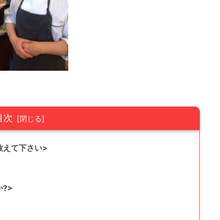
目次
教えて下さい>
?>