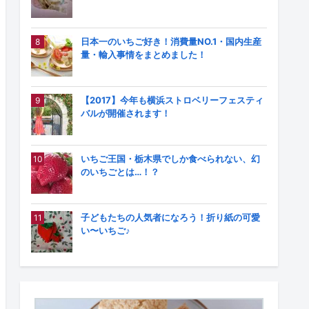
日本一のいちご好き！消費量NO.1・国内生産
量・輸入事情をまとめました！
【2017】今年も横浜ストロベリーフェスティ
バルが開催されます！
いちご王国・栃木県でしか食べられない、幻
のいちごとは…！？
子どもたちの人気者になろう！折り紙の可愛
い〜いちご♪