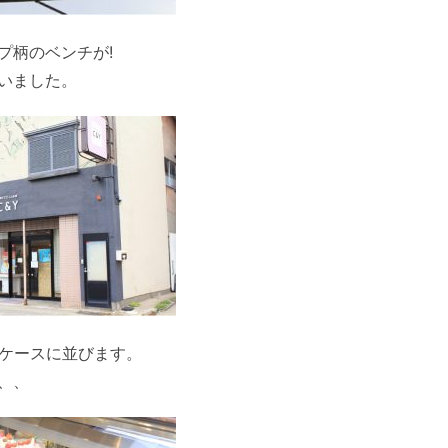
プ柄のベンチが!
いました。
ーケースに並びます。
、、