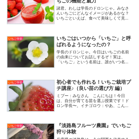
ちごの機能と威力
諸君。わしは学長のドロンじゃ。みなさ
んいちごにどんなイメージがあるかな？
いちごといえば、食べて美味しくて見て
心が豊かになる、大人も子どももみんな
大好きなフルーツ。ビタミンCがたくさん
含まれていて体に良さそうというイメー
いちごはいつから「いちご」と呼
ジがあるね？そう、いち...
いちご学部
ばれるようになったの？
学長のドロンじゃ。今日はいちごの名前
の由来についてお話しするぞ！実は、
「いちご」という名前は、誰がいつ名づ
けたかは謎のままなんじゃけど、奈良時
代には木いちごのことを「イチビコ」っ
て呼んでいたそうで、歴史書『日本書
初心者でも作れる！いちご栽培プ
紀』には「伊致寐姑」という漢...
いちご学部
チ講座♪（良い苗の選び方 編）
ミプー：みなさん こんにちは！今日
は、自分が育てる苗を選ぶ授業です！ド
ロン学長〜。イチゴロウ：やあ、こんに
ちは。ミプー：あれ？イチゴロウ君だ。
なにしてるの？イチゴロウ：品種による
苗の違いを観察しています。ミプー：
『淡路島フルーツ農園』でいちご
へ〜違いがあるの？見分けられ...
いちご学部
狩り体験