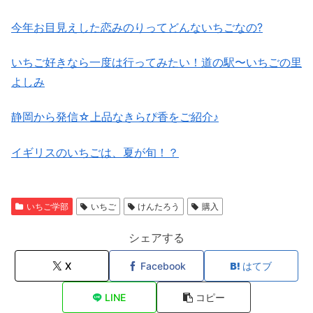
今年お目見えした恋みのりってどんないちごなの?
いちご好きなら一度は行ってみたい！道の駅〜いちごの里
よしみ
静岡から発信☆上品なきらぴ香をご紹介♪
イギリスのいちごは、夏が旬！？
いちご学部
いちご
けんたろう
購入
シェアする
X
Facebook
はてブ
LINE
コピー