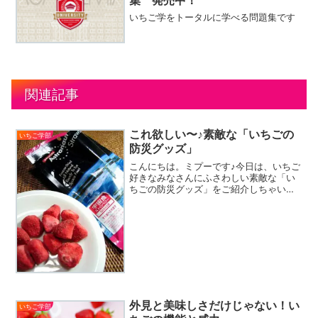
いちご学をトータルに学べる問題集です
関連記事
これ欲しい〜♪素敵な「いちごの
いちご学部
防災グッズ」
こんにちは。ミプーです♪今日は、いちご
好きなみなさんにふさわしい素敵な「い
ちごの防災グッズ」をご紹介しちゃいま
す！いちごは何と言っても、その可愛ら
しい色や形、香りから、気持ちを豊かに
させてくれる癒し効果の高い存在。こん
なグッズがあったら心を...
外見と美味しさだけじゃない！い
いちご学部