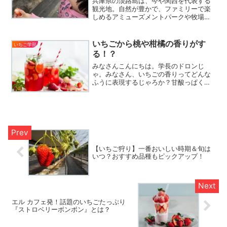
兵庫県の淡路島は、今や関西を代表する
観光地。自然が豊かで、ファミリーで楽
しめるアミューズメントパークや牧場な
どが多数存在し、食べ物が美味しいこと
でも知られています。食料自給率は、な
んと100%以上なんですよ！そんな淡路島
いちごから桃や柑橘の香りがす
いちご学部
は、冬から春にかけて...
る！？
みなさんこんにちは。学長のドロンじ
ゃ。みなさん、いちごの香りってどんな
ふうに表現するじゃろか？甘酸っぱくて
おいしそうな香りがするって？そうじゃ
な、いちごの香りを嗅ぐと幸せな気分に
なるわな。実はいちごは、学名が
「Fragaria（フラガリア）...
【いちご狩り】一番おいしい時期＆旬は
いつ？おすすめ品種もピックアップ！
エル カフェ発！話題のいちごたっぷり
『ストロベリーボンボン』とは？