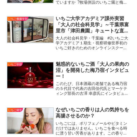
ていますか︖牧場併設のいちご園と侮る
なかれ︕ ハウスの規模も⼤きく、いちご
の品質も⾼く、⼤粒で⽢みと⾹り豊かな
いちごを満喫できます。その上追加料⾦
いちご大学アカデミア課外実習
いちご農園学部
なしで4種のいちご（実...
「大人の社会科見学」～千葉県富
里市「津田農園」キュートな直売
所で購入できるおしゃれいちご
大人の社会科見学・千葉編 #2いちご大
学アカデミア１期生・視察研修世界初の
いちご好きのためのオンラインスクール
「いちご大学アカデミア」今回は、１期
生の柏倉香那枝さんが勤務する農場へ視
察研修に伺い、農場見学やいちごの設備
魅惑的ないちご酒「大人の果肉の
いちご学部
について学ばせていただ...
沼」を開発した梅乃宿インタビュ
ー！
このたび、日本酒蔵の老舗である梅乃宿
の５代目で代表の吉田佳代氏とマーケテ
ィング部長の古澤 幸彦氏にインタビュー
させて頂きました。そのきっかけはフェ
イスブックで表示されてくる魅惑的ない
ちごのお酒「大人の果肉の沼」でした。
なぜいちごの香りは人の気持ちを
いちご雑学
いつも美味しそうなビジ...
高揚させるのか？
いちごには、ポリフェノールやビタミン
だけではありません。いちごを食べる時
に漂う甘い芳香があります。この香りを