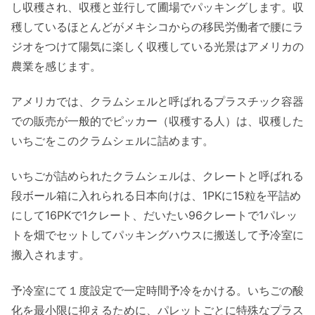
し収穫され、収穫と並行して圃場でパッキングします。収
穫しているほとんどがメキシコからの移民労働者で腰にラ
ジオをつけて陽気に楽しく収穫している光景はアメリカの
農業を感じます。
アメリカでは、クラムシェルと呼ばれるプラスチック容器
での販売が一般的でピッカー（収穫する人）は、収穫した
いちごをこのクラムシェルに詰めます。
いちごが詰められたクラムシェルは、クレートと呼ばれる
段ボール箱に入れられる日本向けは、1PKに15粒を平詰め
にして16PKで1クレート、だいたい96クレートで1パレッ
トを畑でセットしてパッキングハウスに搬送して予冷室に
搬入されます。
予冷室にて１度設定で一定時間予冷をかける。いちごの酸
化を最小限に抑えるために、パレットごとに特殊なプラス