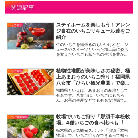
関連記事
ステイホームを楽しもう！アレン
いちご雑学
ジ自在のいちごリキュール達をご
紹介
生のいちごを頬張るのもいいけれど、ジ
ュースやスイーツといった加工品に姿形
を変えたいちごも私たちの生活を豊かに
彩ってくれますよね。今回は数あるいち
ご製品の中から“いちごリキュール”をご
紹介。いちごワインもいいですが、自分
植物性堆肥が美味しさの秘密、極
いちご雑学
次第でアレンジ自在なと...
上あまおうのいちご狩り！福岡県
八女市「ひらい観光農園」で楽し
む人気のあまおう！目指すはテー
福岡県といえば、あまおうの産地として
マパーク型農園！
有名です。八女市は、いちごはもちろ
ん、お茶の生産などでも有名な地域で
す。今回は、いちごとフルーツトマトの
収穫体験ができる「ひらい観光農園」の
平井一之介さんにお話を伺いました。福
牧場でいちご狩り「那須千本松牧
いちご農園学部
岡県八女市「ひらい観光農園」...
場」4種いちごの⾷べ⽐べも︕
栃⽊県の⼈気観光スポット「那須千本松
牧場」で、いちご狩りができるって知っ