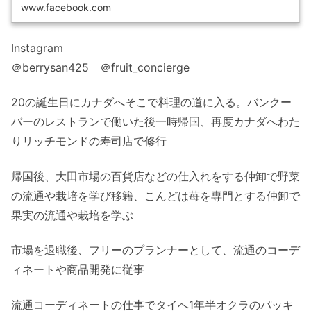
www.facebook.com
Instagram
＠berrysan425 ＠fruit_concierge
20の誕生日にカナダへそこで料理の道に入る。バンクー
バーのレストランで働いた後一時帰国、再度カナダへわた
りリッチモンドの寿司店で修行
帰国後、大田市場の百貨店などの仕入れをする仲卸で野菜
の流通や栽培を学び移籍、こんどは苺を専門とする仲卸で
果実の流通や栽培を学ぶ
市場を退職後、フリーのプランナーとして、流通のコーデ
ィネートや商品開発に従事
流通コーディネートの仕事でタイへ1年半オクラのパッキ