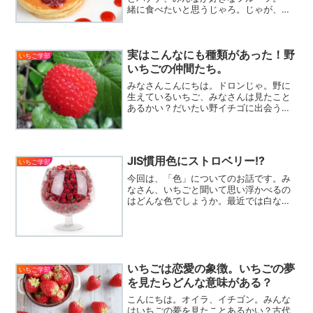
緒に食べたいと思うじゃろ。じゃが、ち
ょっと待った！実はこの組み合わせは消
化器官に負担がかかってしまうと言われ
てるんじゃ。というのは、甘いフルー
実はこんなにも種類があった！野
ツ、バナナが持つ酵素の働き...
いちご学部
いちごの仲間たち。
みなさんこんにちは。ドロンじゃ。野に
生えているいちご、みなさんは見たこと
あるかい？だいたい野イチゴに出会うと
「ヘビイチゴ」とか「毒イチゴ」という
呼ぶのが定番じゃな。実は野イチゴにも
たくさんの種類がある。見た目も味もち
ょっと違うので、是非、野...
JIS慣用色にストロベリー!?
いちご学部
今回は、「色」についてのお話です。み
なさん、いちごと聞いて思い浮かべるの
はどんな色でしょうか。最近では白など
のいちごも市場に出回っていますが、や
はり昔ながらの赤い色を思い浮かべる方
が多いのではないでしょうか。そんな、
いちごを表すかのように、...
いちごは恋愛の象徴。いちごの夢
いちご学部
を見たらどんな意味がある？
こんにちは。オイラ、イチゴン。みんな
はいちごの夢を見たことあるかい？古代