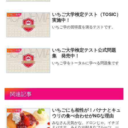
いちご大学検定テスト（TOSIC）
いちご大学
実施中！
いちご学の習得度を測るテストです。
いちご大学検定テスト公式問題
いちご大学
集 発売中！
いちご学をトータルに学べる問題集です
関連記事
いちごにも相性が！バナナとキュ
いちご学部
ウリの食べ合わせがNGな理由
みなさん元気かな。ドロンじゃ。イチゴ
とバナナ、みんなが好きなフルーツ。一