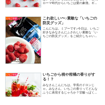
ローマ時代からいちごは愛の象徴。ギリ
シャ神話に登場する愛と美の女神アプロ
ディーテが恋人のアドーニスの死を悼
み、流した涙のしずくがハートの形のい
これ欲しい〜♪素敵な「いちごの
ちごだったという神話がある...
いちご学部
防災グッズ」
こんにちは。ミプーです♪今日は、いちご
好きなみなさんにふさわしい素敵な「い
ちごの防災グッズ」をご紹介しちゃいま
す！いちごは何と言っても、その可愛ら
しい色や形、香りから、気持ちを豊かに
させてくれる癒し効果の高い存在。こん
なグッズがあったら心を...
いちごから桃や柑橘の香りがす
いちご学部
る！？
みなさんこんにちは。学長のドロンじ
ゃ。みなさん、いちごの香りってどんな
ふうに表現するじゃろか？甘酸っぱくて
おいしそうな香りがするって？そうじゃ
な、いちごの香りを嗅ぐと幸せな気分に
なるわな。実はいちごは、学名が