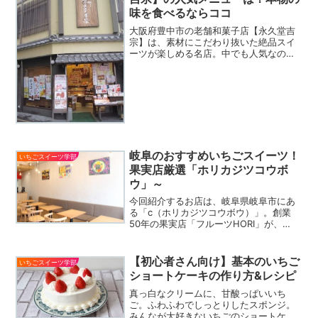
味を食べるならココ
大阪府豊中市の老舗和菓子店【永久堂吉
宗】は、素材にこだわり抜いた絶品スイ
ーツが楽しめる名店。中でも人気なの
が、黄身餡でいちごを包んだ「いちご大
福」。遠くから足しげく通うお客さんも
いるほど、多くの方に愛される秘密を取
材しました。
岐阜のおすすめいちごスイーツ！
いちごスイーツ学部
果実店厳選「ホリカジツコウボ
ウ」～
今回紹介するお店は、岐阜県岐阜市にあ
る「c（ホリカジツコウボウ）」。創業
50年の果実店「フルーツHORI」が、
2019年6月18日にオープンしたカフェで
す。果実店が営むだけあり、メニューに
使われるフルーツのおいしさと鮮度は格
【初心者さん向け】基本のいちご
いちごスイーツ学部
別！大粒のいちご...
ショートケーキの作り方&レシピ
真っ白なクリームに、甘酸っぱいいち
ご。ふわふわでしっとりしたスポンジ。
みんなが大好きないちごのショートケー