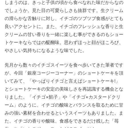
しまうのは、きっと子供の頃から食べなれた味だからなの
でしょうか。見た目の可愛らしさも抜群です。生クリーム
の滑らかな舌触りに対し、イチゴのツブツブ食感がとても
良いアクセントに。また、イチゴのフレッシュな香りと生
クリームの甘い香りを一緒に楽しむ事ができるのもショー
トケーキならではの醍醐味。思わずほっと顔がほころび、
やさしい気持ちになるような味でした。
先月から数々のイチゴスイーツを食べ歩いてきた筆者です
が、今回「銀座コージーコーナー」のショートケーキを頂
いてみて、「やっぱりイチゴと言えばショートケーキ!」
とショートケーキの安定の美味しさを再認識する機会とな
りました。「イチゴ×餡子」や「イチゴ×カスタードクリ
ーム」のように、イチゴの酸味とバランスを取るために甘
みの強い素材を合わせるというスイーツもありました。ま
た、イチゴの香りや酸味、食感をできるだけ残した「苺