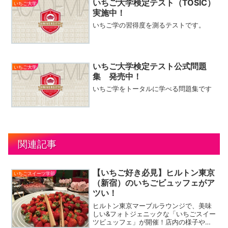
いちご大学検定テスト（TOSIC）
いちご大学
実施中！
いちご学の習得度を測るテストです。
いちご大学検定テスト公式問題
いちご大学
集 発売中！
いちご学をトータルに学べる問題集です
関連記事
【いちご好き必見】ヒルトン東京
いちごスイーツ学部
（新宿）のいちごビュッフェがア
ツい！
ヒルトン東京マーブルラウンジで、美味
しい&フォトジェニックな「いちごスイー
ツビュッフェ」が開催！店内の様子やメ