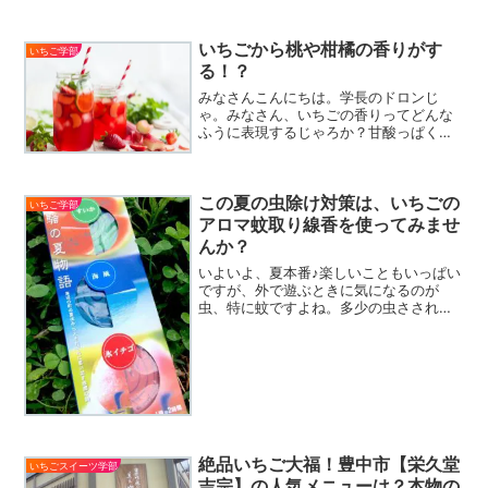
ニュー、料金をくまなくご紹介します。
ブッフェに行く前の予習として使ってい
ただけるように、写真付きでご紹介しま
いちごから桃や柑橘の香りがす
いちご学部
す。
る！？
みなさんこんにちは。学長のドロンじ
ゃ。みなさん、いちごの香りってどんな
ふうに表現するじゃろか？甘酸っぱくて
おいしそうな香りがするって？そうじゃ
な、いちごの香りを嗅ぐと幸せな気分に
なるわな。実はいちごは、学名が
この夏の虫除け対策は、いちごの
「Fragaria（フラガリア）...
いちご学部
アロマ蚊取り線香を使ってみませ
んか？
いよいよ、夏本番♪楽しいこともいっぱい
ですが、外で遊ぶときに気になるのが
虫、特に蚊ですよね。多少の虫さされは
仕方ないとはいいつつも、できれば痒い
のは避けたいところ。そんなとき効果を
発揮するのが、蚊取り線香♪あの独特の香
りが、夏が来たな〜とし...
絶品いちご大福！豊中市【栄久堂
いちごスイーツ学部
吉宗】の人気メニューは？本物の