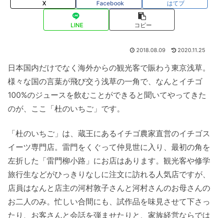
X
Facebook
はてブ
LINE
コピー
2018.08.09
2020.11.25
日本国内だけでなく海外からの観光客で賑わう東京浅草。
様々な国の言葉が飛び交う浅草の一角で、なんとイチゴ
100%のジュースを飲むことができると聞いてやってきた
のが、ここ「杜のいちご」です。
「杜のいちご」は、蔵王にあるイチゴ農家直営のイチゴス
イーツ専門店。雷門をくぐって仲見世に入り、最初の角を
左折した「雷門柳小路」にお店はあります。観光客や修学
旅行生などがひっきりなしに注文に訪れる人気店ですが、
店員はなんと店主の河村敦子さんと河村さんのお母さんの
お二人のみ。忙しい合間にも、試作品を味見させて下さっ
たり、お客さんと会話を弾ませたりと、家族経営ならでは