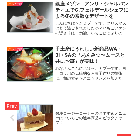
銀座メゾン アンリ・シャルパン
と。いちごのドライフルー...
グルメ学部
ティエでC.フェルデールシェフに
よる冬の素敵なデザートを
こんにちは〜♬ミプーです。クリスマス
はどう過ごされましたか？いちごファン
の皆さまは、勿論、いちごたっぷりのク
リスマスケーキを楽しんだことと思いま
す。今日は、那須高原のリゾートホテル
「二期倶楽部」より素敵なお知らせで
手土産にうれしい新商品WA・
グルメ学部
す！タルトの上に、ホワイト...
BI・SAの「あんみつ〜ムースと
共に〜苺」が美味！
みなさんこんにちは〜。ミプ―です。ヨ
ーロッパの伝統的なお菓子作りの技術
に、和の素材をとエッセンスを加えた、
洋菓子のブランド。「WA・BI・SA」さん
の新商品「あんみつ〜ムースと共に〜
苺」をいただきました！黒い器に入って
いるので、中の層が見え...
銀座コージーコーナーのおすすめメニュ
ーは？いちごの通年商品をピックアッ
プ！