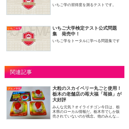
いちご学の習得度を測るテストです。
いちご大学検定テスト公式問題
いちご大学
集 発売中！
いちご学をトータルに学べる問題集です
関連記事
大粒のスカイベリー丸ごと使用！
グルメ学部
栃木の老舗店の苺大福「苺娘」が
大好評
みんな元気？オイライチゴン今日は、栃
木県のローカル情報だ。栃木市でしか販
売されていないのが残念。他のみんなに
はごめんなさい。でも、お菓子の作り手
の気持ちを知って欲しくて投稿させても