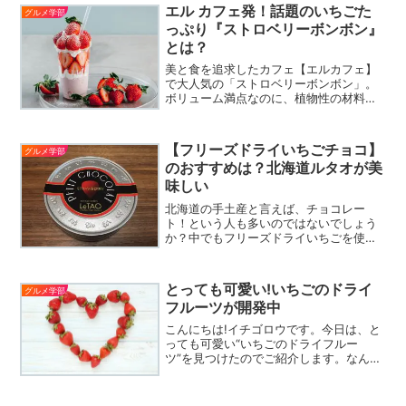
らうぜ。栃木県栃木市の和菓子店「かの
エル カフェ発！話題のいちごた
グルメ学部
こ庵」（店主 福田和夫さ...
っぷり『ストロベリーボンボン』
とは？
美と食を追求したカフェ【エルカフェ】
で大人気の「ストロベリーボンボン」。
ボリューム満点なのに、植物性の材料を
使用し体に配慮したヘルシーなスイーツ
です。たっぷりのいちごでビタミン補給
すれば、日々の疲れも吹き飛んじゃいそ
【フリーズドライいちごチョコ】
グルメ学部
う！
のおすすめは？北海道ルタオが美
味しい
北海道の手土産と言えば、チョコレー
ト！という人も多いのではないでしょう
か？中でもフリーズドライいちごを使っ
た【ルタオ】の「プチショコラ ストロ
ベリー」は、いちごの濃縮された味が楽
しめて、おしゃれ！お土産にすれば、喜
とっても可愛い!いちごのドライ
グルメ学部
ばれること間違いなし！
フルーツが開発中
こんにちは!イチゴロウです。今日は、と
っても可愛い“いちごのドライフルー
ツ”を見つけたのでご紹介します。なん
と、ハート型!こちらは、新潟県胎内市に
ある『いちごカンパニー株式会社』さん
の商品です。夏に向けて開発中とのこ