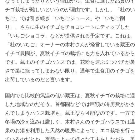
なってしまったりという理由から、生食に適した品質のイ
チゴ栽培が難しいというのが理由です。しかし、「杜のい
ちご」では引き続き「いちごジュース」や「いちご削
り」、さらに生のイチゴをチョコレートにディップした
「いちごショコラ」などが提供される予定です。これは、
「杜のいちご」オーナーの木村さんが経営している蔵王の
イチゴ農園が、夏秋イチゴの栽培にも力を入れているから
です。蔵王のイチゴハウスでは、花粉を運ぶミツバチが暑
さで巣に籠ってしまわない限り、通年で生食用のイチゴを
出荷しているのだと言います。
国内でも比較的気温の低い蔵王は、夏秋イチゴの栽培に適
した地域なのだそう。首都圏などでは巨額の冷房費がかさ
んでしまうハウス栽培も、蔵王なら可能なのです。一方で
冬場の冷え込みは厳しく、木村さんのイチゴハウスでは温
泉のお湯を利用した天然の暖房によって、エコ栽培を行っ
ているのだとか。季節によって様々な工夫をしながら、美