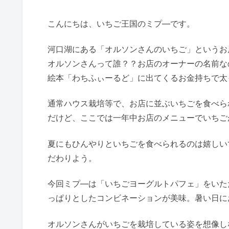
こんにちは、いちご王国のミプ―です。
河口湖にある「オルソンさんのいちご」というお
オルソンさんって誰？？お店のオーナーの名前な
絵本「わちふぃーるど」に出てくるお金持ちで太
通常ハウス栽培等で、お店に並ぶいちごを食べられ
だけど、ここでは一年中お店のメニューでいちご
夏にもひんやりといちごを食べられるのは嬉しい
だわりよう。
今回ミプ―は「いちごヨーグルトパフェ」をいた
っぱりとしたコンビネーションが美味。暑い日に
オルソンさんがいちごを栽培している姿を想像し