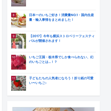
日本一のいちご好き！消費量NO.1・国内生産
量・輸入事情をまとめました！
【2017】今年も横浜ストロベリーフェスティ
バルが開催されます！
いちご王国・栃木県でしか食べられない、幻
のいちごとは…！？
子どもたちの人気者になろう！折り紙の可愛
い〜いちご♪