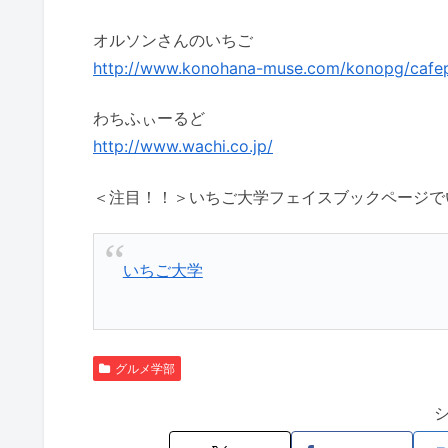
オルソンさんのいちご
http://www.konohana-muse.com/konopg/cafep
わちふぃーるど
http://www.wachi.co.jp/
＜注目！！＞いちご大学フェイスブックページで
いちご大学
グルメ学部