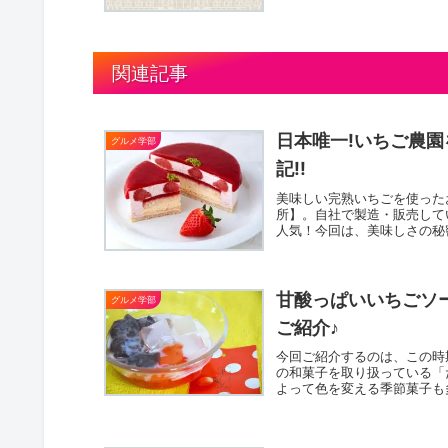
関連記事
日本唯一!いちご農
グルメ学部
記!!
美味しい完熟いちごを使った
所】。自社で製造・販売して
人気！今回は、美味しさの秘
甘酸っぱいいちごソ
グルメ学部
ご紹介♪
今回ご紹介するのは、この時
の和菓子を取り扱っている「
よって色を変える季節菓子も多